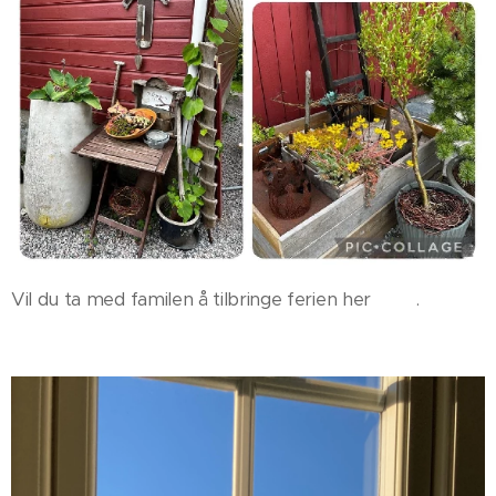
Vil du ta med familen å tilbringe ferien her😊😊.