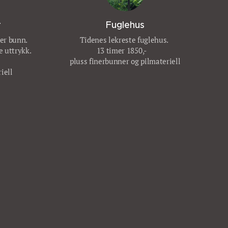
r
Fuglehus
ker bunn.
Tidenes lekreste fuglehus.
e uttrykk.
13 timer 1850,-
pluss finerbunner og pilmateriell
iell