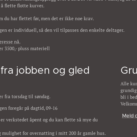
å flette flotte kurver.
m du har flettet før, men det er ikke noe krav.
en er individuell, så den vil tilpasses den enkelte deltager.
eresse nå.
er 3500,- pluss materiell
i fra jobben og gled
Gru
Alle ku
grundige
er fra torsdag til søndag.
bli i 
Velkomm
ingen foregår på dagtid, 09-16
Meld 
 er verkstedet åpent og du kan flette så mye du
g mulighet for overnatting i mitt 200 år gamle hus.