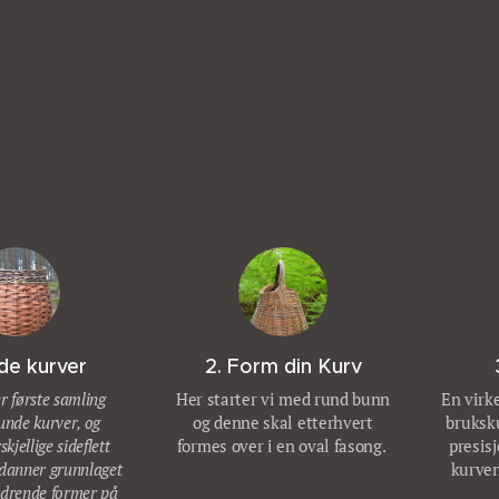
nde kurver
2. Form din Kurv
r første samling
Her starter vi med rund bunn
En virke
runde kurver, og
og denne skal etterhvert
bruksku
skjellige sideflett
formes over i en oval fasong.
presis
 danner grunnlaget
kurven
rdrende former på