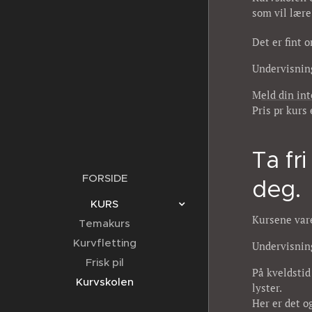
som vil lære 
Det er fint o
Undervisning
M
eld din int
Pris pr kurs 
Ta fr
FORSIDE
deg.
KURS
Kursene var
Temakurs
Kurvfletting
Undervisn
Frisk pil
På kveldstid
Kurvskolen
lyster.
Her er det o