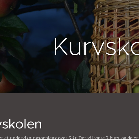
Kurvsk
vskolen
r et undervisningsopplegg over 3 år. Det vil være 7 kurs, og de er f